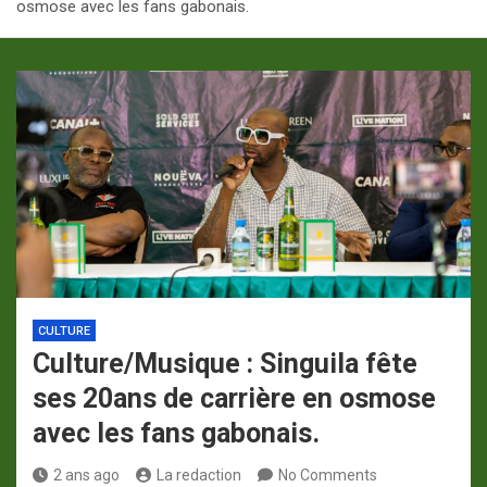
osmose avec les fans gabonais.
p
a
m
CULTURE
Culture/Musique : Singuila fête
ses 20ans de carrière en osmose
avec les fans gabonais.
2 ans ago
La redaction
No Comments