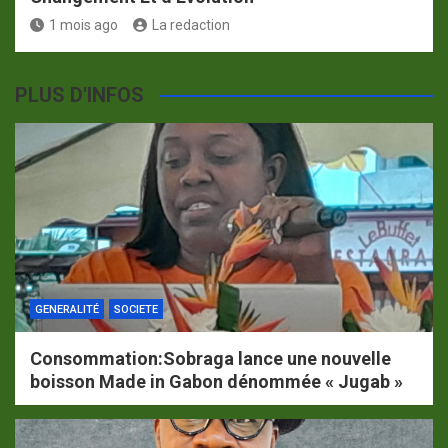
1 mois ago
La redaction
PLUS D'INFOS
GENERALITÉ
SOCIETE
Consommation:Sobraga lance une nouvelle
boisson Made in Gabon dénommée « Jugab »