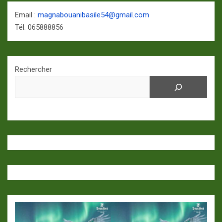
Email :
magnabouanibasile54@gmail.com
Tél: 065888856
Rechercher