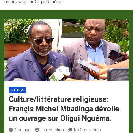
un ouvrage sur Oligui Nguéma.
p
a
m
CULTURE
Culture/littérature religieuse:
Françis Michel Mbadinga dévoile
un ouvrage sur Oligui Nguéma.
1 an ago
La redaction
No Comments