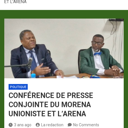
ET L’ARENA
p
a
m
POLITIQUE
CONFÉRENCE DE PRESSE
CONJOINTE DU MORENA
UNIONISTE ET L’ARENA
3 ans ago
La redaction
No Comments