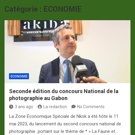
p
a
Catégorie :
ECONOMIE
m
ECONOMIE
Seconde édition du concours National de la
photographie au Gabon
3 ans ago
La redaction
No Comments
La Zone Économique Spéciale de Nkok a été hôte le 11
mai 2023, du lancement du second concours national de
photographie portant sur le thème de * » La Faune et…