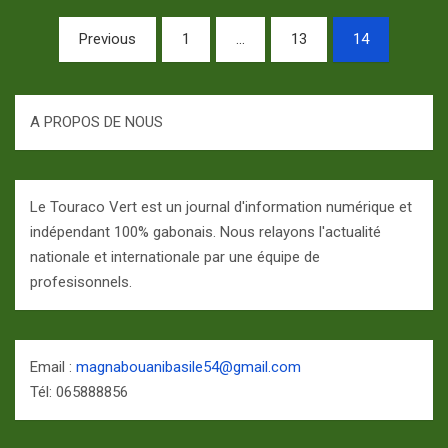
Pagination
Previous
1
…
13
14
des
publications
A PROPOS DE NOUS
Le Touraco Vert est un journal d'information numérique et
indépendant 100% gabonais. Nous relayons l'actualité
nationale et internationale par une équipe de
profesisonnels.
Email :
magnabouanibasile54@gmail.com
Tél: 065888856