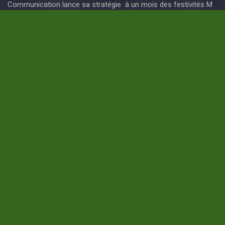
Communication lance sa stratégie à un mois des festivités M
INTÉGRATION RÉGIONALE / CEMAC : L’Association Des Jeunes
Souffle Ses 14 Bougies
DERNIERS COMMENTAIRES
Un commentateur ou commentatrice WordPress
sur
Bonjour tout le monde !
15 décembre 2022
Bonjour, ceci est un commentaire. Pour débuter avec la
modération, la modification et la suppression de
commentaires, veuillez visiter l’écran…
CATEGORIES
CULTURE