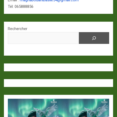
Email :
magnabouanibasile54@gmail.com
Tél: 065888856
Rechercher