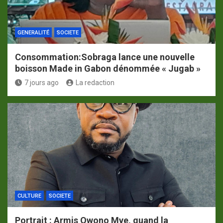
GENERALITÉ
SOCIETE
Consommation:Sobraga lance une nouvelle
boisson Made in Gabon dénommée « Jugab »
7 jours ago
La redaction
CULTURE
SOCIETE
Portrait : Armis Owono Mve, quand la