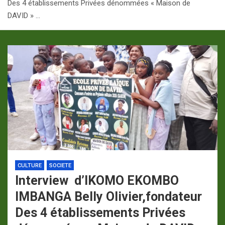
Des 4 établissements Privées dénommées « Maison de
p
a
DAVID » …
m
CULTURE
SOCIETE
Interview d’IKOMO EKOMBO
IMBANGA Belly Olivier,fondateur
Des 4 établissements Privées