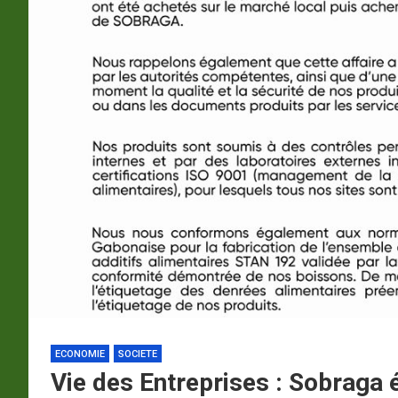
p
a
m
ECONOMIE
SOCIETE
Vie des Entreprises : Sobraga ét