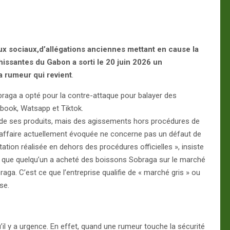
aux sociaux,d’allégations anciennes mettant en cause la
chissantes du Gabon a sorti le 20 juin 2026 un
la rumeur
qui revient
.
obraga a opté pour la contre-attaque pour balayer des
ebook, Watsapp et Tiktok.
lité de ses produits, mais des agissements hors procédures de
 l’affaire actuellement évoquée ne concerne pas un défaut de
tation réalisée en dehors des procédures officielles », insiste
e que quelqu’un a acheté des boissons Sobraga sur le marché
aga. C’est ce que l’entreprise qualifie de « marché gris » ou
se.
il y a urgence. En effet, quand une rumeur touche la sécurité