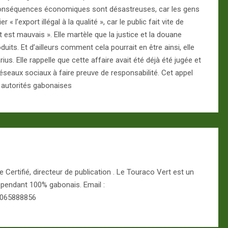
s conséquences économiques sont désastreuses, car les gens
« l’export illégal à la qualité », car le public fait vite de
it est mauvais ». Elle martèle que la justice et la douane
uits. Et d’ailleurs comment cela pourrait en être ainsi, elle
s. Elle rappelle que cette affaire avait été déjà été jugée et
s réseaux sociaux à faire preuve de responsabilité. Cet appel
x autorités gabonaises
Certifié, directeur de publication . Le Touraco Vert est un
épendant 100% gabonais. Email :
 065888856