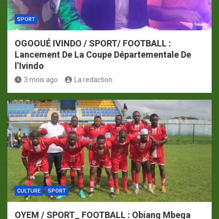
SPORT
OGOOUÉ IVINDO / SPORT/ FOOTBALL :
Lancement De La Coupe Départementale De
l’Ivindo
3 mois ago
La redaction
CULTURE
SPORT
OYEM / SPORT_ FOOTBALL : Obiang Mbega