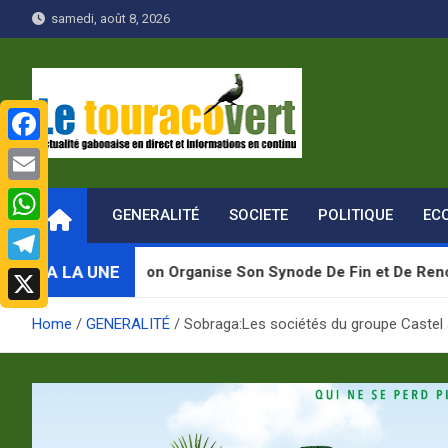
Skip
samedi, août 8, 2026
to
content
F
Le Touraco vert
Actualité gabonaise en direct et Informations en continu
a
E
GENERALITÉ
SOCIETE
POLITIQUE
EC
c
m
W
e
a
h
A LA UNE
ue du Gabon Organise Son Synode De Fin et De Renouvellement
T
b
i
a
e
o
X
l
Home
GENERALITÉ
Sobraga:Les sociétés du groupe Castel a
t
l
o
s
e
k
A
g
p
r