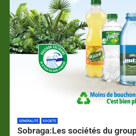
p
a
m
GENERALITÉ
SOCIETE
Sobraga:Les sociétés du group