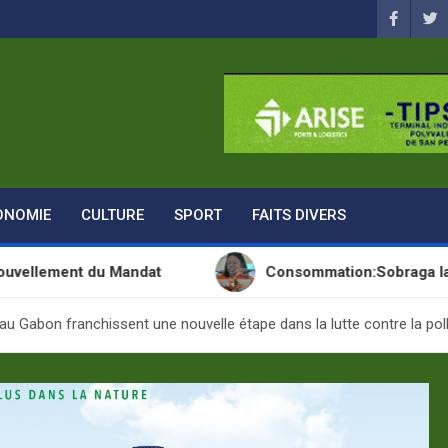
ONOMIE
CULTURE
SPORT
FAITS DIVERS
 du Mandat
Consommation:Sobraga lance une nouv
u Gabon franchissent une nouvelle étape dans la lutte contre la poll