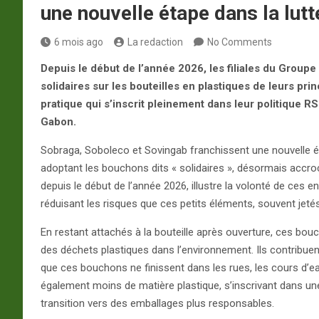
une nouvelle étape dans la lutt
6 mois ago
La redaction
No Comments
Depuis le début de l’année 2026, les filiales du Group
solidaires sur les bouteilles en plastiques de leurs pr
pratique qui s’inscrit pleinement dans leur politique RS
Gabon.
Sobraga, Soboleco et Sovingab franchissent une nouvelle 
adoptant les bouchons dits « solidaires », désormais accro
depuis le début de l’année 2026, illustre la volonté de ces e
réduisant les risques que ces petits éléments, souvent jeté
En restant attachés à la bouteille après ouverture, ces bou
des déchets plastiques dans l’environnement. Ils contribu
que ces bouchons ne finissent dans les rues, les cours d’eau 
également moins de matière plastique, s’inscrivant dans une
transition vers des emballages plus responsables.