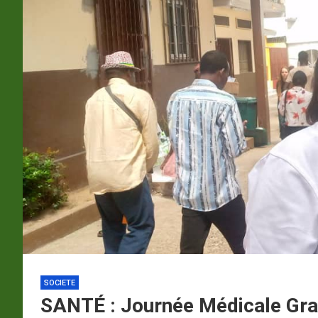
p
a
m
SOCIETE
SANTÉ : Journée Médicale Gra