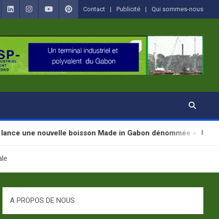
Contact
Publicité
Qui sommes-nous
velle boisson Made in Gabon dénommée « Jugab »
ale
A PROPOS DE NOUS