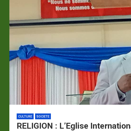
p
a
m
CULTURE
SOCIETE
RELIGION : L’Eglise Internatio