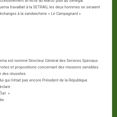
successivement affecté au Maroc puis au Sénégal.
ema travaillait à la SETRAG, les deux hommes se seraient
 échanges à la sandwicherie «
Le Campagnard ».
guema est nommé Directeur Général des Services Spéciaux.
notes et propositions concernant des missions sensibles.
r des réussites.
i qui n’était pas encore Président de la République.
éclaré :
État.
»
ie.