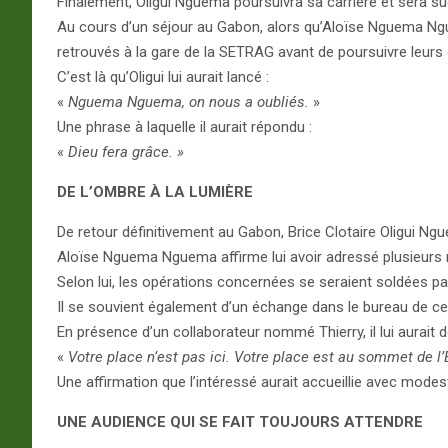
Finalement, Oligui Nguema poursuivra sa carrière et sera 
Au cours d’un séjour au Gabon, alors qu’Aloïse Nguema Ngu
retrouvés à la gare de la SETRAG avant de poursuivre leurs
C’est là qu’Oligui lui aurait lancé :
«
Nguema Nguema, on nous a oubliés.
»
Une phrase à laquelle il aurait répondu :
«
Dieu fera grâce. »
DE L’OMBRE À LA LUMIÈRE
De retour définitivement au Gabon, Brice Clotaire Oligui N
Aloïse Nguema Nguema affirme lui avoir adressé plusieurs 
Selon lui, les opérations concernées se seraient soldées pa
Il se souvient également d’un échange dans le bureau de celu
En présence d’un collaborateur nommé Thierry, il lui aurait d
«
Votre place n’est pas ici. Votre place est au sommet de l’
Une affirmation que l’intéressé aurait accueillie avec modest
UNE AUDIENCE QUI SE FAIT TOUJOURS ATTENDRE