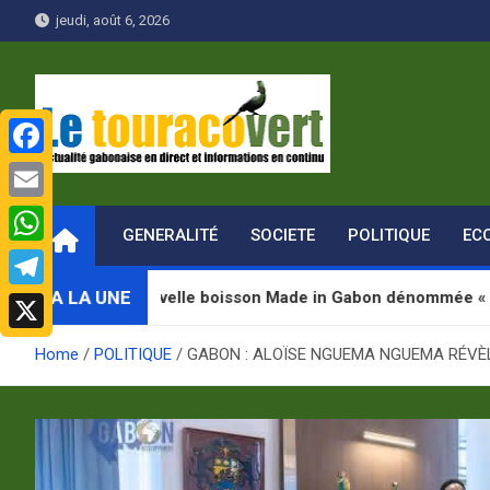
Skip
jeudi, août 6, 2026
to
content
F
Le Touraco vert
Actualité gabonaise en direct et Informations en continu
a
E
GENERALITÉ
SOCIETE
POLITIQUE
EC
c
m
W
e
a
h
A LA UNE
e nouvelle boisson Made in Gabon dénommée « Jugab »
T
b
i
a
e
o
X
l
Home
POLITIQUE
GABON : ALOÏSE NGUEMA NGUEMA RÉVÈL
t
l
o
s
e
k
A
g
p
r