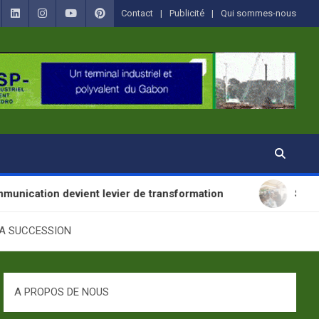
Contact
Publicité
Qui sommes-nous
ient levier de transformation
SANTÉ : La Journée
SA SUCCESSION
A PROPOS DE NOUS