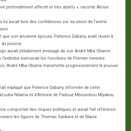
rouvé profondément affecté et très abattu »,
raconte Aloïse
lui aurait livré des confidences sur sa vision de l’avenir
sion.
é que son ancienne épouse, Patience Dabany, avait réussi à
e du pouvoir.
ongo aurait initialement envisagé de voir André Mba Obame
o Ondimba exercerait les fonctions de Premier ministre.
sition, André Mba Obame transmette progressivement le pouvoir
it expliqué que Patience Dabany, informée de cette
uy Nzouba Ndama et d’Antoine de Padoue Mboumbou Miyakou
e comportait des risques politiques et aurait fait référence
travers les figures de Thomas Sankara et de Blaise