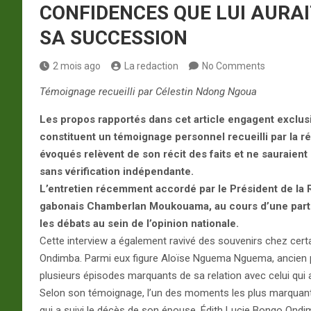
CONFIDENCES QUE LUI AURA
SA SUCCESSION
2 mois ago
La redaction
No Comments
Témoignage recueilli par Célestin Ndong Ngoua
Les propos rapportés dans cet article engagent exclu
constituent un témoignage personnel recueilli par la r
évoqués relèvent de son récit des faits et ne sauraien
sans vérification indépendante.
L’entretien récemment accordé par le Président de la Ré
gabonais Chamberlan Moukouama, au cours d’une parti
les débats au sein de l’opinion nationale.
Cette interview a également ravivé des souvenirs chez cer
Ondimba. Parmi eux figure Aloïse Nguema Nguema, ancien pro
plusieurs épisodes marquants de sa relation avec celui qui 
Selon son témoignage, l’un des moments les plus marquan
qui a suivi le décès de son épouse, Édith Lucie Bongo Ondi