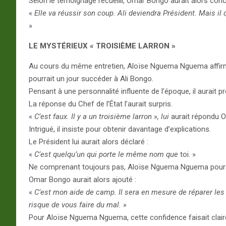
Selon le témoignage recueilli, Omar Bongo aurait alors concl
«
Elle va réussir son coup. Ali deviendra Président. Mais il q
»
LE MYSTÉRIEUX « TROISIÈME LARRON »
Au cours du même entretien, Aloïse Nguema Nguema affirme av
pourrait un jour succéder à Ali Bongo.
Pensant à une personnalité influente de l’époque, il aurait 
La réponse du Chef de l’État l’aurait surpris.
«
C’est faux. Il y a un troisième larron », lui
aurait répondu 
Intrigué, il insiste pour obtenir davantage d’explications.
Le Président lui aurait alors déclaré :
«
C’est quelqu’un qui porte le même nom que
toi. »
Ne comprenant toujours pas, Aloïse Nguema Nguema pours
Omar Bongo aurait alors ajouté :
«
C’est mon aide de camp. Il sera en mesure de réparer les e
risque de vous faire du mal. »
Pour Aloïse Nguema Nguema, cette confidence faisait claire