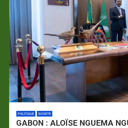
p
a
m
POLITIQUE
SOCIETE
GABON : ALOÏSE NGUEMA NG