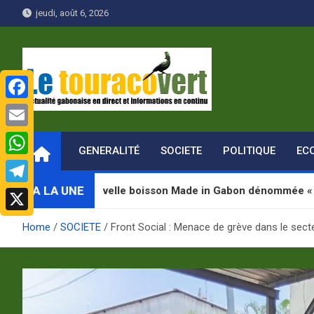
Skip
jeudi, août 6, 2026
to
content
F
Le Touraco vert
Actualité gabonaise en direct et Informations en continu
a
E
GENERALITÉ
SOCIETE
POLITIQUE
EC
c
m
W
e
a
h
A LA UNE
ne nouvelle boisson Made in Gabon dénommée « Jugab »
T
b
i
a
e
o
X
l
Home
SOCIETE
Front Social : Menace de grève dans le sect
t
l
o
s
e
k
A
g
p
r