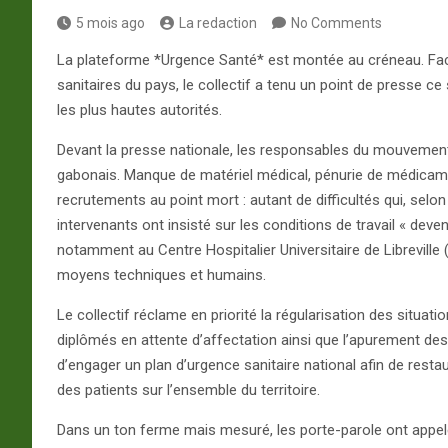
5 mois ago
La redaction
No Comments
La plateforme *Urgence Santé* est montée au créneau. Face
sanitaires du pays, le collectif a tenu un point de presse ce 
les plus hautes autorités.
Devant la presse nationale, les responsables du mouvemen
gabonais. Manque de matériel médical, pénurie de médicamen
recrutements au point mort : autant de difficultés qui, selo
intervenants ont insisté sur les conditions de travail « deve
notamment au Centre Hospitalier Universitaire de Libreville (
moyens techniques et humains.
Le collectif réclame en priorité la régularisation des situat
diplômés en attente d’affectation ainsi que l’apurement des 
d’engager un plan d’urgence sanitaire national afin de restau
des patients sur l’ensemble du territoire.
Dans un ton ferme mais mesuré, les porte-parole ont appelé