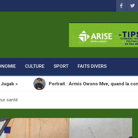
ONOMIE
CULTURE
SPORT
FAITS DIVERS
Portrait : Armis Owono Mve, quand la communication de
eur santé