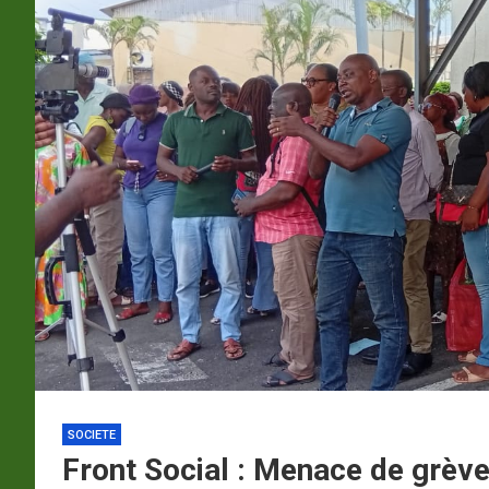
p
a
m
SOCIETE
Front Social : Menace de grève