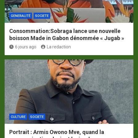
GENERALITÉ
SOCIETE
Consommation:Sobraga lance une nouvelle
boisson Made in Gabon dénommée « Jugab »
6 jours ago
La redaction
CULTURE
SOCIETE
Portrait : Armis Owono Mve, quand la