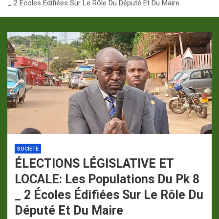
_ 2 Écoles Édifiées Sur Le Rôle Du Député Et Du Maire
p
a
m
SOCIETE
ÉLECTIONS LÉGISLATIVE ET
LOCALE: Les Populations Du Pk 8
_ 2 Écoles Édifiées Sur Le Rôle Du
Député Et Du Maire