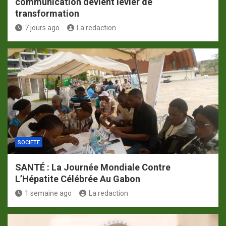
communication devient levier de
transformation
7 jours ago
La redaction
SOCIETE
SANTÉ : La Journée Mondiale Contre
L’Hépatite Célébrée Au Gabon
1 semaine ago
La redaction