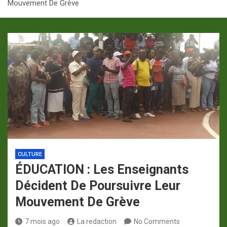
Mouvement De Grève
p
a
m
CULTURE
ÉDUCATION : Les Enseignants
Décident De Poursuivre Leur
Mouvement De Grève
7 mois ago
La redaction
No Comments