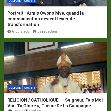
CULTURE
SOCIETE
Portrait : Armis Owono Mve, quand la
communication devient levier de
transformation
6 jours ago
La redaction
CULTURE
SOCIETE
RELIGION / CATHOLIQUE : « Seigneur, Fais Moi
Voir Ta Gloire », Thème De La Campagne