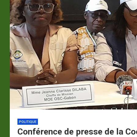
p
a
m
POLITIQUE
Conférence de presse de la Coo