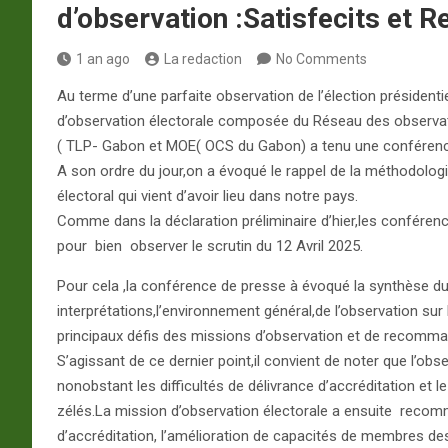
d’observation :Satisfecits et
1 an ago
La redaction
No Comments
Au terme d’une parfaite observation de l’élection présidentie
d’observation électorale composée du Réseau des observat
( TLP- Gabon et MOE( OCS du Gabon) a tenu une conférenc
A son ordre du jour,on a évoqué le rappel de la méthodolog
électoral qui vient d’avoir lieu dans notre pays.
Comme dans la déclaration préliminaire d’hier,les conférenci
pour bien observer le scrutin du 12 Avril 2025.
Pour cela ,la conférence de presse à évoqué la synthèse du
interprétations,l’environnement général,de l’observation sur
principaux défis des missions d’observation et de recomma
S’agissant de ce dernier point,il convient de noter que l’ob
nonobstant les difficultés de délivrance d’accréditation et 
zélés.La mission d’observation électorale a ensuite recomma
d’accréditation, l’amélioration de capacités de membres des