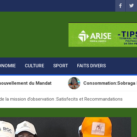
ONOMIE
CULTURE
SPORT
FAITS DIVERS
ent du Mandat
Consommation:Sobraga lance une n
de la mission d’observation :Satisfecits et Recommandations