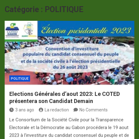
p
a
Catégorie :
POLITIQUE
m
POLITIQUE
Elections Générales d’aout 2023: Le COTED
présentera son Candidat Demain
3 ans ago
La redaction
No Comments
Le Consortium de la Société Civile pour la Transparence
Electorale et la Démocratie au Gabon procédera le 19 aout
2023 à l’investiture du candidat consensuel du peuple et de