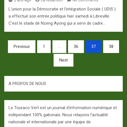
3 ans ago
La redaction
No Comments
L’union pour la Démocratie et l’intégration Sociale ( UDIS )
a effectué son entrée politique hier samedi à Libreville.
C’est le stade de Nzeng Ayong qui a servi de cadre…
Pagination
Previous
1
…
36
37
38
des
Next
publications
A PROPOS DE NOUS
Le Touraco Vert est un journal d'information numérique et
indépendant 100% gabonais. Nous relayons l'actualité
nationale et internationale par une équipe de