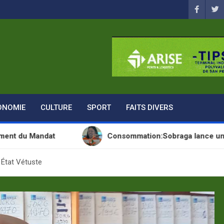
ONOMIE
CULTURE
SPORT
FAITS DIVERS
t
Consommation:Sobraga lance une nouvelle boi
État Vétuste