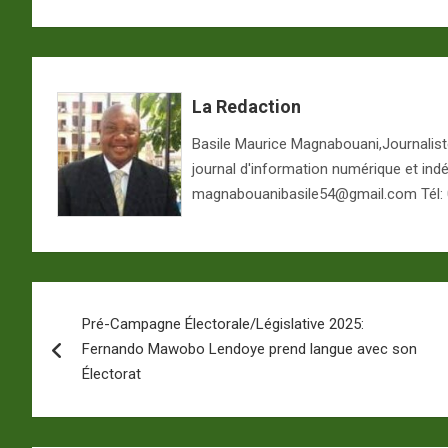
La Redaction
Basile Maurice Magnabouani,Journaliste 
journal d'information numérique et ind
magnabouanibasile54@gmail.com Tél:
Navigation
Pré-Campagne Électorale/Législative 2025:
de
Fernando Mawobo Lendoye prend langue avec son
l’article
Électorat