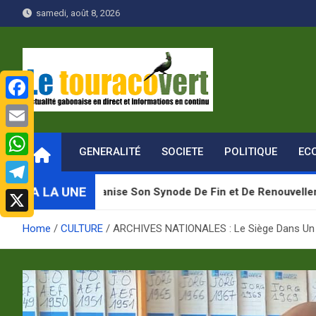
Skip
samedi, août 8, 2026
to
content
F
Le Touraco vert
Actualité gabonaise en direct et Informations en continu
a
E
GENERALITÉ
SOCIETE
POLITIQUE
EC
c
m
W
e
a
h
A LA UNE
on Organise Son Synode De Fin et De Renouvellement du Manda
T
b
i
a
e
o
X
l
Home
CULTURE
ARCHIVES NATIONALES : Le Siège Dans Un 
t
l
o
s
e
k
A
g
p
r