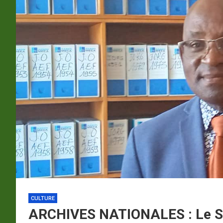
p
a
m
CULTURE
ARCHIVES NATIONALES : Le Si