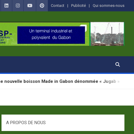
Contact
Publicité
Qui sommes-nous
sson Made in Gabon dénommée « Jugab »
Portrai
A PROPOS DE NOUS