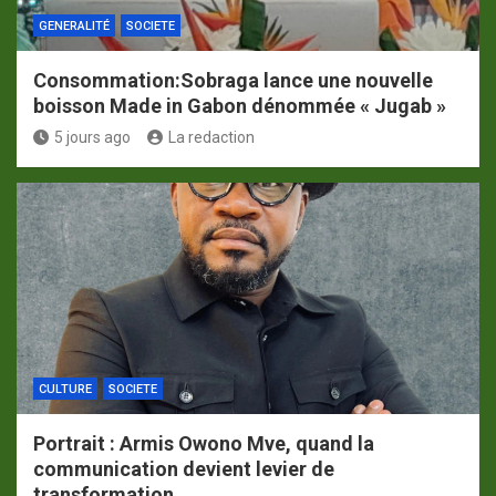
GENERALITÉ
SOCIETE
Consommation:Sobraga lance une nouvelle
boisson Made in Gabon dénommée « Jugab »
5 jours ago
La redaction
CULTURE
SOCIETE
Portrait : Armis Owono Mve, quand la
communication devient levier de
transformation