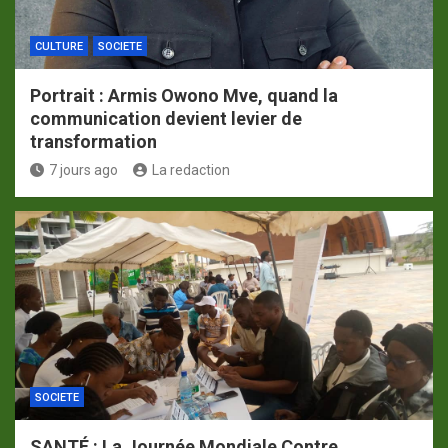
CULTURE
SOCIETE
Portrait : Armis Owono Mve, quand la
communication devient levier de
transformation
7 jours ago
La redaction
SOCIETE
SANTÉ : La Journée Mondiale Contre