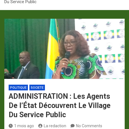
Du Service Public
p
a
m
POLITIQUE
SOCIETE
ADMINISTRATION : Les Agents
De l’État Découvrent Le Village
Du Service Public
1 mois ago
La redaction
No Comments