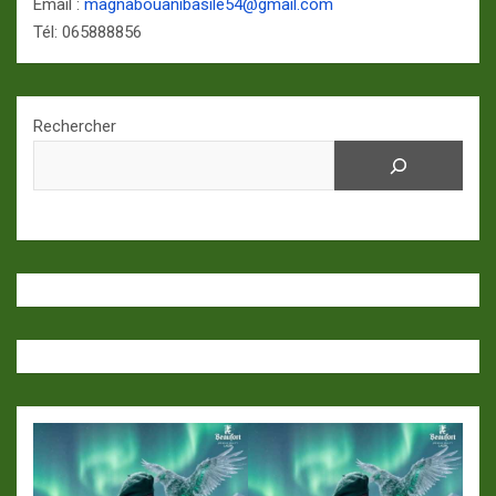
Email :
magnabouanibasile54@gmail.com
Tél: 065888856
Rechercher