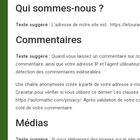
p
Qui sommes-nous ?
a
m
Texte suggéré :
L’adresse de notre site est : https://letour
Commentaires
Texte suggéré :
Quand vous laissez un commentaire sur notr
commentaire, ainsi que votre adresse IP et l’agent utilisateu
détection des commentaires indésirables.
Une chaîne anonymisée créée à partir de votre adresse e-ma
Gravatar pour vérifier si vous utilisez ce dernier. Les clauses 
https://automattic.com/privacy/. Après validation de votre c
coté de votre commentaire.
Médias
Texte suggéré :
Si vous téléversez des images sur le site, 