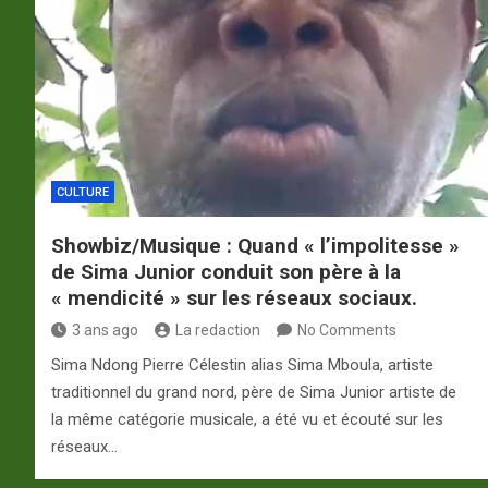
p
a
m
CULTURE
Showbiz/Musique : Quand « l’impolitesse »
de Sima Junior conduit son père à la
« mendicité » sur les réseaux sociaux.
3 ans ago
La redaction
No Comments
Sima Ndong Pierre Célestin alias Sima Mboula, artiste
traditionnel du grand nord, père de Sima Junior artiste de
la même catégorie musicale, a été vu et écouté sur les
réseaux…